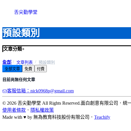
舌尖勤學堂
預設類別
文章分類
+
全部
首頁
文章列表
預設類別
全部文章
免費
付費
預設類別
目前尚無任何文章
客服信箱：nick0968p@gmail.com
© 2026 舌尖勤學堂 All Rights Reserved.
面白創意有限公司
．
統一
使用者條款
．
隱私權政策
Made with ♥ by
無為教育科技股份有限公司．
Teachify